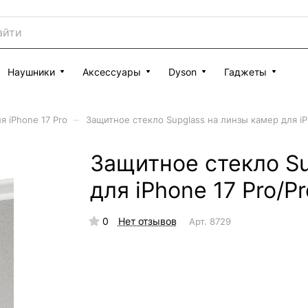
Наушники
Аксессуары
Dyson
Гаджеты
–
я iPhone 17 Pro
Защитное стекло Supglass на линзы камер для i
Защитное стекло Su
для iPhone 17 Pro/
0
Нет отзывов
Арт.
8729