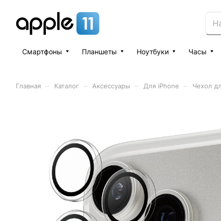
Смартфоны
Планшеты
Ноутбуки
Часы
–
–
–
–
Главная
Каталог
Аксессуары
Для iPhone
Чехол дл