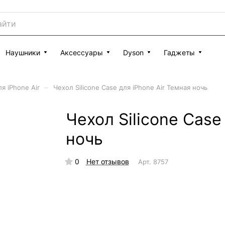
Наушники
Аксессуары
Dyson
Гаджеты
–
я iPhone Air
Чехол Silicone Case для iPhone Air Темная ночь
Чехол Silicone Case
ночь
0
Нет отзывов
Арт.
8757