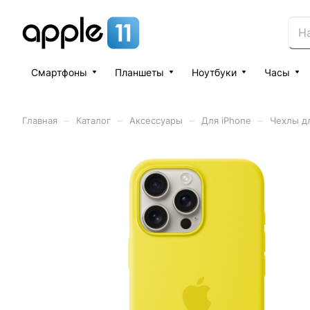
Смартфоны
Планшеты
Ноутбуки
Часы
–
–
–
–
Главная
Каталог
Аксессуары
Для iPhone
Чехлы дл