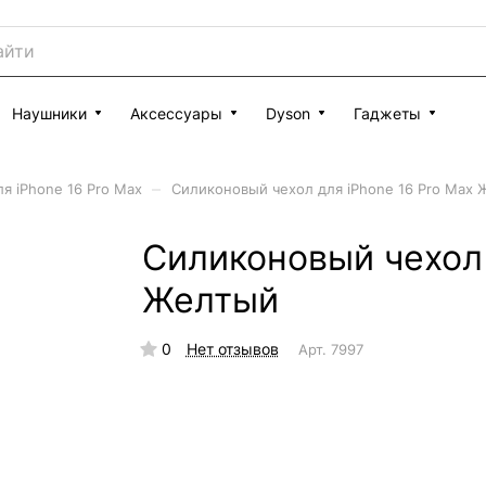
Наушники
Аксессуары
Dyson
Гаджеты
–
я iPhone 16 Pro Max
Силиконовый чехол для iPhone 16 Pro Max
Силиконовый чехол 
Желтый
0
Нет отзывов
Арт.
7997