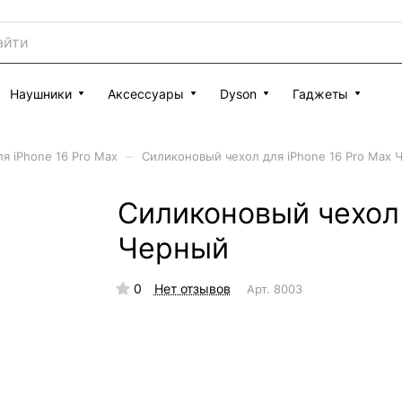
Наушники
Аксессуары
Dyson
Гаджеты
–
я iPhone 16 Pro Max
Силиконовый чехол для iPhone 16 Pro Max 
Силиконовый чехол 
Черный
0
Нет отзывов
Арт.
8003