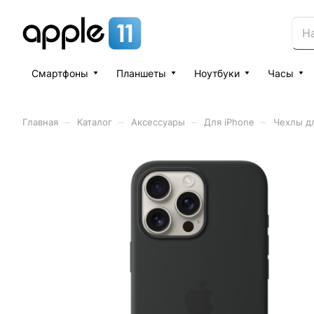
Смартфоны
Планшеты
Ноутбуки
Часы
–
–
–
–
Главная
Каталог
Аксессуары
Для iPhone
Чехлы дл