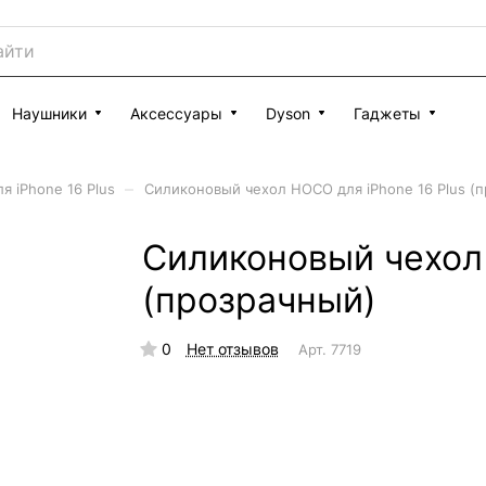
Наушники
Аксессуары
Dyson
Гаджеты
–
я iPhone 16 Plus
Силиконовый чехол HOCO для iPhone 16 Plus (
Силиконовый чехол 
(прозрачный)
0
Нет отзывов
Арт.
7719