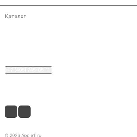
Каталог
Компания
Информация
Помощь
+7 (495) 745-05-11
info@apple11.ru
г. Москва, Проспект Мира д.68, стр.1А, офис 505
© 2026 Apple11.ru