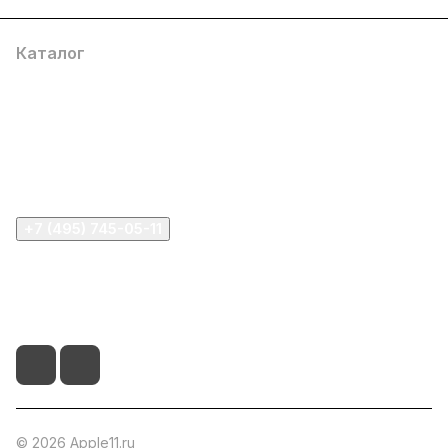
Каталог
Компания
Информация
Помощь
+7 (495) 745-05-11
info@apple11.ru
г. Москва, Проспект Мира д.68, стр.1А, офис 505
© 2026 Apple11.ru