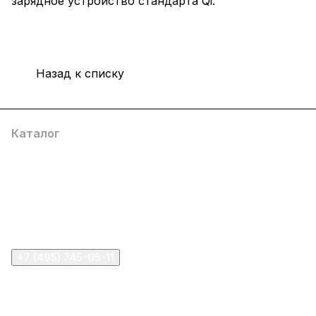
зарядное устройство стандарта Qi.
Назад к списку
Каталог
Компания
Информация
Помощь
+7 (495) 745-05-11
info@apple11.ru
г. Москва, Проспект Мира д.68, стр.1А, офис 505