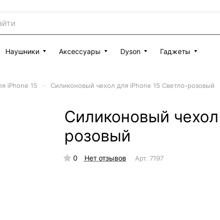
Наушники
Аксессуары
Dyson
Гаджеты
–
я iPhone 15
Силиконовый чехол для iPhone 15 Светло-розовый
Силиконовый чехол 
розовый
0
Нет отзывов
Арт.
7197