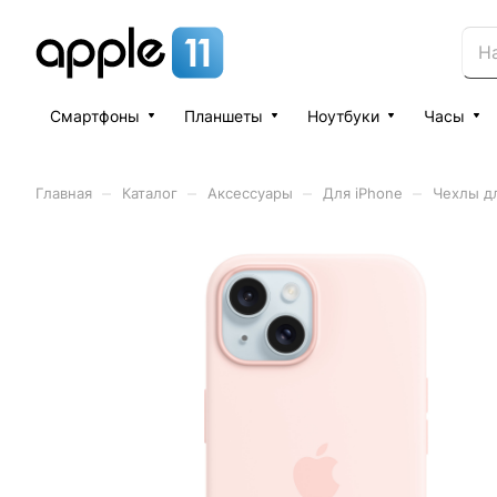
Смартфоны
Планшеты
Ноутбуки
Часы
–
–
–
–
Главная
Каталог
Аксессуары
Для iPhone
Чехлы дл