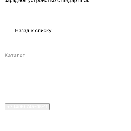
зарядное устройство стандарта Qi.
Назад к списку
Каталог
Компания
Информация
Помощь
+7 (495) 745-05-11
info@apple11.ru
г. Москва, Проспект Мира д.68, стр.1А, офис 505