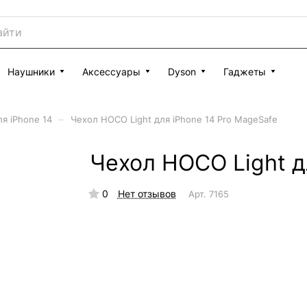
Наушники
Аксессуары
Dyson
Гаджеты
–
я iPhone 14
Чехол HOCO Light для iPhone 14 Pro MageSafe
Чехол HOCO Light д
0
Нет отзывов
Арт.
7165