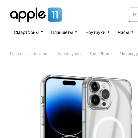
Смартфоны
Планшеты
Ноутбуки
Часы
–
–
–
–
Главная
Каталог
Аксессуары
Для iPhone
Чехлы дл