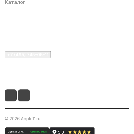
Каталог
Компания
Информация
Помощь
+7 (495) 745-05-11
info@apple11.ru
г. Москва, Проспект Мира д.68, стр.1А, офис 505
© 2026 Apple11.ru