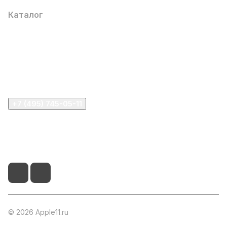
Каталог
Компания
Информация
Помощь
+7 (495) 745-05-11
info@apple11.ru
г. Москва, Проспект Мира д.68, стр.1А, офис 505
© 2026 Apple11.ru