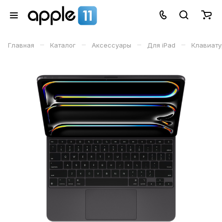
–
–
–
–
Главная
Каталог
Аксессуары
Для iPad
Клавиат