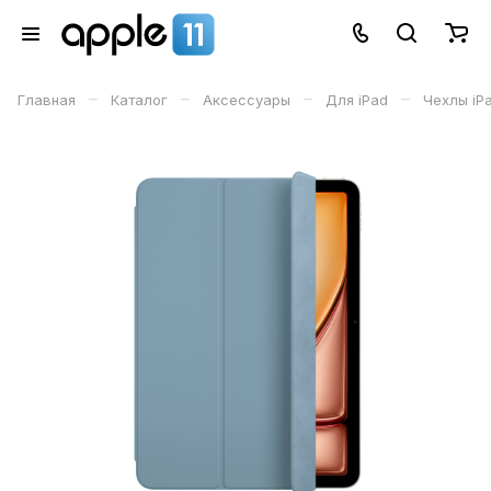
–
–
–
–
Главная
Каталог
Аксессуары
Для iPad
Чехлы iPa