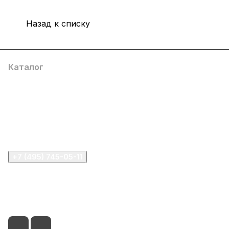
Назад к списку
Каталог
Компания
Информация
Помощь
+7 (495) 745-05-11
info@apple11.ru
г. Москва, Проспект Мира д.68, стр.1А, офис 505