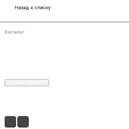
Назад к списку
Каталог
Компания
Информация
Помощь
+7 (495) 745-05-11
info@apple11.ru
г. Москва, Проспект Мира д.68, стр.1А, офис 505