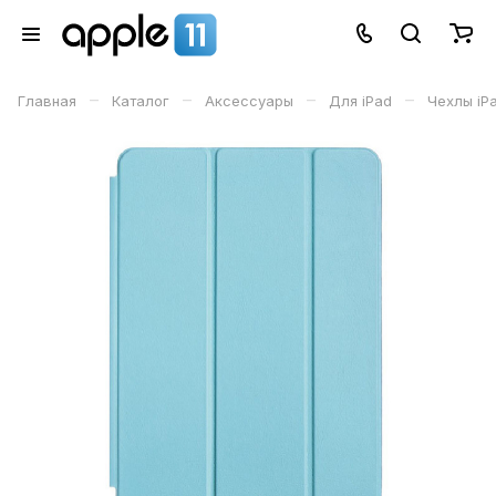
–
–
–
–
Главная
Каталог
Аксессуары
Для iPad
Чехлы iPa