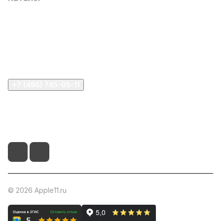
Компания
Информация
Помощь
+7 (495) 745-05-11
info@apple11.ru
г. Москва, Проспект Мира д.68, стр.1А, офис 505
© 2026 Apple11.ru