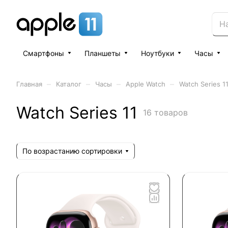
Смартфоны
Планшеты
Ноутбуки
Часы
–
–
–
–
Главная
Каталог
Часы
Apple Watch
Watch Series 1
Watch Series 11
16 товаров
По возрастанию сортировки