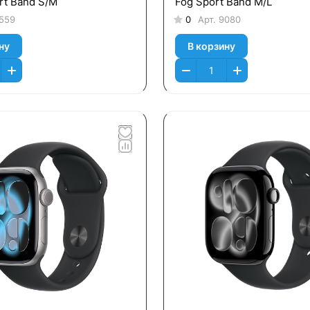
rt Band S/M
Fog Sport Band M/L
559
0
Арт.
9080
ну
В корзину