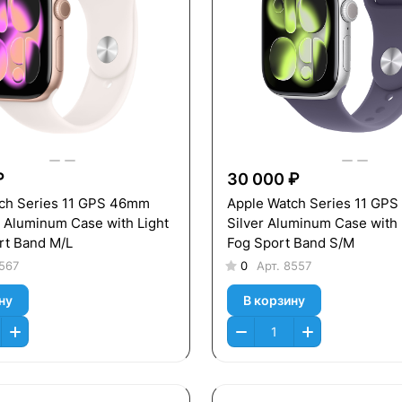
₽
30 000 ₽
ch Series 11 GPS 46mm
Apple Watch Series 11 GP
 Aluminum Case with Light
Silver Aluminum Case with
rt Band M/L
Fog Sport Band S/M
567
0
Арт.
8557
ну
В корзину