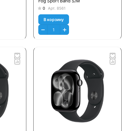
Fog Sport Band S/M
0
Арт.
8561
В корзину