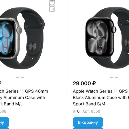
₽
29 000 ₽
ch Series 11 GPS 46mm
Apple Watch Series 11 GP
y Aluminum Case with
Black Aluminum Case with 
rt Band M/L
Sport Band S/M
568
0
Арт.
8558
ну
В корзину