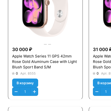
30 000 ₽
31 000 
Apple Watch Series 11 GPS 42mm
Apple Wat
Rose Gold Aluminum Case with Light
Rose Gold
Blush Sport Band S/M
Blush Spo
0
Арт.
8555
0
Арт.
8
В корзину
В корзи