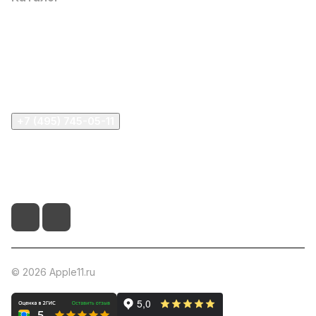
Компания
Информация
Помощь
+7 (495) 745-05-11
info@apple11.ru
г. Москва, Проспект Мира д.68, стр.1А, офис 505
© 2026 Apple11.ru